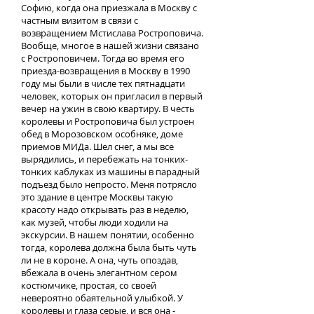
Софию, когда она приезжала в Москву с
частным визитом в связи с
возвращением Мстислава Ростроповича.
Вообще, многое в нашей жизни связано
с Ростроповичем. Тогда во время его
приезда-возвращения в Москву в 1990
году мы были в числе тех пятнадцати
человек, которых он пригласил в первый
вечер на ужин в свою квартиру. В честь
королевы и Ростроповича был устроен
обед в Морозовском особняке, доме
приемов МИДа. Шел снег, а мы все
вырядились, и перебежать на тонких-
тонких каблуках из машины в парадный
подъезд было непросто. Меня потрясло
это здание в центре Москвы такую
красоту надо открывать раз в неделю,
как музей, чтобы люди ходили на
экскурсии. В нашем понятии, особенно
тогда, королева должна была быть чуть
ли не в короне. А она, чуть опоздав,
вбежала в очень элегантном сером
костюмчике, простая, со своей
невероятно обаятельной улыбкой. У
королевы и глаза серые, и вся она -