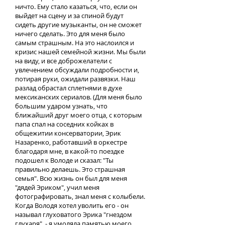
ничто. Ему стало казаться, что, если он
выйдет на сцену и за спиной будут
сидеть другие музыканты, он не сможет
ничего сделать. Это для меня было
самым страшным. На это наслоился и
кризис нашей семейной жизни. Мы были
на виду, и все доброжелатели с
увлечением обсуждали подробности и,
потирая руки, ожидали развязки. Наш
разлад обрастал сплетнями в духе
мексиканских сериалов. (Для меня было
большим ударом узнать, что
ближайший друг моего отца, с которым
папа спал на соседних койках в
общежитии консерватории, Эрик
Назаренко, работавший в оркестре
благодаря мне, в какой-то поездке
подошел к Володе и сказал: "Ты
правильно делаешь. Это страшная
семья". Всю жизнь он был для меня
"дядей Эриком", учил меня
фотографировать, знал меня с колыбели.
Когда Володя хотел уволить его - он
называл глуховатого Эрика "гнездом
глухаря", - я умоляла памятью моего