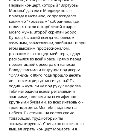
Первый концерт, который "Виртуозы
Москвы" давали в Мадриде после
приезда в Испанию, сопровождался
каким-то "кровавым" собранием, где
полился поток оскорблений в адрес
моего мужа. Второй скрипач Борис
Куньев, бывший всегда человеком
желчным, завистливым, злобным - и при
этом высоким профессионалом,
рвавшимся в концертмейстеры, вдруг
раскрылся во всей красе. Прямо перед
презентацией оркестра он написал
Володе письмо и подсунул под дверь:
"Оглянись, с 80-го года прошло десять
лет - посмотри, где мы и где ты? Ты
ходишь чуть ли не под руку с королем,
тебя наградили всеми регалиями и
званиями, твое имя на всех афишах
крупными буквами, во всех интервью -
твои портреты. Мы тебя подняли на
небеса. Ты стоишь на костях своих
товарищей, труд которых ты
эксплуатируешь". Спиваков после этого
вышел играть концерт Моцарта, и я