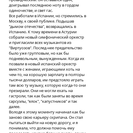
доигрывал последнюю ноту в гордом
одиночестве, и свет гас.
Все работали в Испании, но стремились в
Москву, к своей публике. Подышав
"дымом отечества", возвращались в
Испанию. К тому времени в Астурии
собрали новый симфонический оркестр
и пригласили всех музыкантов из
"Виртуозов". Послед-нее предательство
было уже групповым, но как бы
подневольным, вынужденным. Когда их
позвали в новый испанский оркестр
вместе с женами, играющими хоть на
чем-то, на хорошую зарплату в полторы
тысячи долларов, им предстояло играть
там всю ту музыку, которую когда-то они
презирали. Они не могли ехать на
гастроли, так как были заняты во время
сарсуэлы, "елок", "капустников" и так
далее.
Володя к этому моменту начинал как бы
заново свою карьеру скрипача. Он стал
пытаться выйти на новую дорогу, и я
понимала, что должна помочь ему