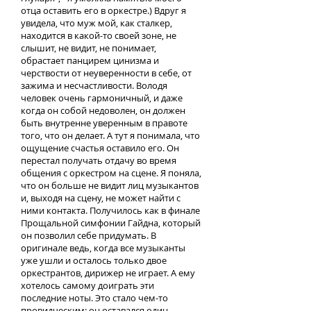
отца оставить его в оркестре.) Вдруг я
увидела, что муж мой, как сталкер,
находится в какой-то своей зоне, не
слышит, не видит, не понимает,
обрастает панцирем цинизма и
черствости от неуверенности в себе, от
зажима и несчастливости. Володя
человек очень гармоничный, и даже
когда он собой недоволен, он должен
быть внутренне уверенным в правоте
того, что он делает. А тут я понимала, что
ощущение счастья оставило его. Он
перестал получать отдачу во время
общения с оркестром на сцене. Я поняла,
что он больше не видит лиц музыкантов
и, выходя на сцену, не может найти с
ними контакта. Получилось как в финале
Прощальной симфонии Гайдна, который
он позволил себе придумать. В
оригинале ведь, когда все музыканты
уже ушли и осталось только двое
оркестрантов, дирижер не играет. А ему
хотелось самому доиграть эти
последние ноты. Это стало чем-то
провидческим: он оставался один,