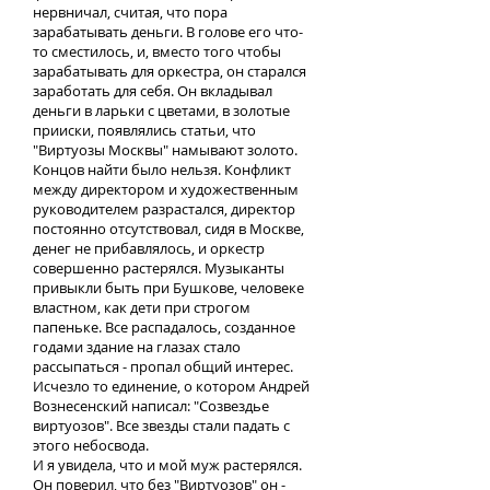
нервничал, считая, что пора
зарабатывать деньги. В голове его что-
то сместилось, и, вместо того чтобы
зарабатывать для оркестра, он старался
заработать для себя. Он вкладывал
деньги в ларьки с цветами, в золотые
прииски, появлялись статьи, что
"Виртуозы Москвы" намывают золото.
Концов найти было нельзя. Конфликт
между директором и художественным
руководителем разрастался, директор
постоянно отсутствовал, сидя в Москве,
денег не прибавлялось, и оркестр
совершенно растерялся. Музыканты
привыкли быть при Бушкове, человеке
властном, как дети при строгом
папеньке. Все распадалось, созданное
годами здание на глазах стало
рассыпаться - пропал общий интерес.
Исчезло то единение, о котором Андрей
Вознесенский написал: "Созвездье
виртуозов". Все звезды стали падать с
этого небосвода.
И я увидела, что и мой муж растерялся.
Он поверил, что без "Виртуозов" он -