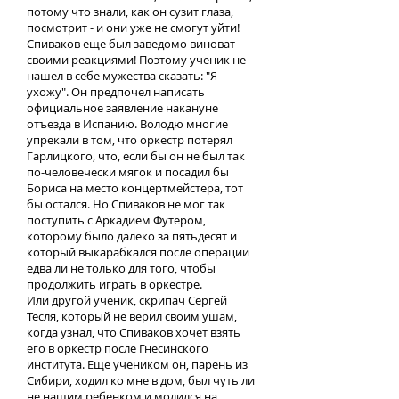
потому что знали, как он сузит глаза,
посмотрит - и они уже не смогут уйти!
Спиваков еще был заведомо виноват
своими реакциями! Поэтому ученик не
нашел в себе мужества сказать: "Я
ухожу". Он предпочел написать
официальное заявление накануне
отъезда в Испанию. Володю многие
упрекали в том, что оркестр потерял
Гарлицкого, что, если бы он не был так
по-человечески мягок и посадил бы
Бориса на место концертмейстера, тот
бы остался. Но Спиваков не мог так
поступить с Аркадием Футером,
которому было далеко за пятьдесят и
который выкарабкался после операции
едва ли не только для того, чтобы
продолжить играть в оркестре.
Или другой ученик, скрипач Сергей
Тесля, который не верил своим ушам,
когда узнал, что Спиваков хочет взять
его в оркестр после Гнесинского
института. Еще учеником он, парень из
Сибири, ходил ко мне в дом, был чуть ли
не нашим ребенком и молился на