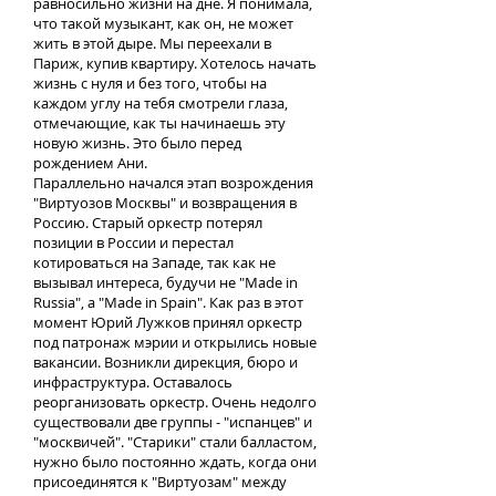
равносильно жизни на дне. Я понимала,
что такой музыкант, как он, не может
жить в этой дыре. Мы переехали в
Париж, купив квартиру. Хотелось начать
жизнь с нуля и без того, чтобы на
каждом углу на тебя смотрели глаза,
отмечающие, как ты начинаешь эту
новую жизнь. Это было перед
рождением Ани.
Параллельно начался этап возрождения
"Виртуозов Москвы" и возвращения в
Россию. Старый оркестр потерял
позиции в России и перестал
котироваться на Западе, так как не
вызывал интереса, будучи не "Made in
Russia", а "Made in Spain". Как раз в этот
момент Юрий Лужков принял оркестр
под патронаж мэрии и открылись новые
вакансии. Возникли дирекция, бюро и
инфраструктура. Оставалось
реорганизовать оркестр. Очень недолго
существовали две группы - "испанцев" и
"москвичей". "Старики" стали балластом,
нужно было постоянно ждать, когда они
присоединятся к "Виртуозам" между