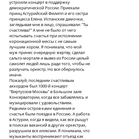
устроили концерт в поддержку
демократической России. Приехали
принц Астурийский Филипп и его сестра
принцесса Елена. Испанские дамочки,
заглядывая мне в лицо, спрашивали: "Ты
счастлива?" А мне не было от чего
испытывать счастье при исполнении
коронационной мессы с не самым
лучшим хором. Я понимала, что мой
муж принес очередную жертву, сделал
сальто-мортале и вывез из России целый
самолет людей лишь ради того, чтобы не
разлучать оркестр. Но все обернулось
иначе.
Пожалуй, последним счастливым
аккордом был 1000-й концерт
"Виртуозов Москвы" в Большом зале
Консерватории, когда все забавлялись и
музицировали с удовольствием.
Редкими остров-ками единения и
счастья были поездки в Россию. А работа
в Астурии, когда я видела, как все рыщут
в поисках вакансий в других оркестрах,
разрушила все иллюзии. Я понимала, что
музыканты воспринимают отъезд как