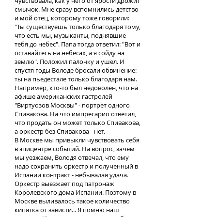
чувствовала, как у него от ярости дрожит
смычок. Мне сразу вспомнились детство
и мой отец, которому тоже говорили:
"Ты существуешь только благодаря тому,
что есть мы, музыканты, поднявшие
тебя до небес". Папа тогда ответил: "Вот и
оставайтесь на небесах, а я сойду на
землю". Положил палочку и ушел. И
спустя годы Володе бросали обвинение:
ты на пьедестале только благодаря нам.
Например, кто-то был недоволен, что на
афише американских гастролей
"Виртуозов Москвы" - портрет одного
Спивакова. На что импресарио ответил,
что продать он может только Спивакова,
а оркестр без Спивакова - нет.
В Москве мы привыкли чувствовать себя
в эпицентре событий. На вопрос, зачем
мы уезжаем, Володя отвечал, что ему
надо сохранить оркестр и полученный в
Испании контракт - небывалая удача.
Оркестр выезжает под патронаж
Королевского дома Испании. Поэтому в
Москве выливалось такое количество
кипятка от зависти... Я помню наш