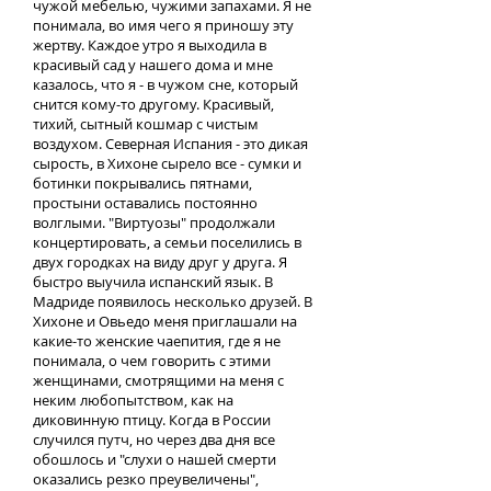
чужой мебелью, чужими запахами. Я не
понимала, во имя чего я приношу эту
жертву. Каждое утро я выходила в
красивый сад у нашего дома и мне
казалось, что я - в чужом сне, который
снится кому-то другому. Красивый,
тихий, сытный кошмар с чистым
воздухом. Северная Испания - это дикая
сырость, в Хихоне сырело все - сумки и
ботинки покрывались пятнами,
простыни оставались постоянно
волглыми. "Виртуозы" продолжали
концертировать, а семьи поселились в
двух городках на виду друг у друга. Я
быстро выучила испанский язык. В
Мадриде появилось несколько друзей. В
Хихоне и Овьедо меня приглашали на
какие-то женские чаепития, где я не
понимала, о чем говорить с этими
женщинами, смотрящими на меня с
неким любопытством, как на
диковинную птицу. Когда в России
случился путч, но через два дня все
обошлось и "слухи о нашей смерти
оказались резко преувеличены",