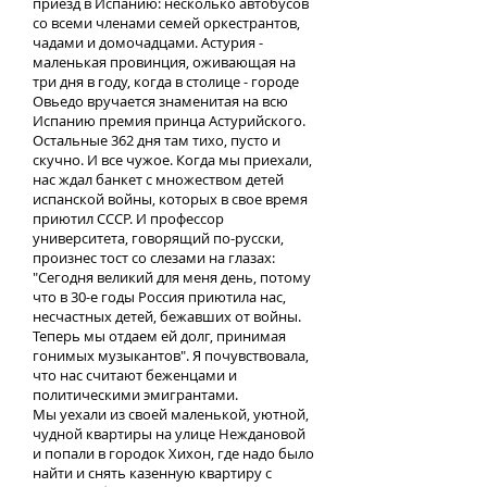
приезд в Испанию: несколько автобусов
со всеми членами семей оркестрантов,
чадами и домочадцами. Астурия -
маленькая провинция, оживающая на
три дня в году, когда в столице - городе
Овьедо вручается знаменитая на всю
Испанию премия принца Астурийского.
Остальные 362 дня там тихо, пусто и
скучно. И все чужое. Когда мы приехали,
нас ждал банкет с множеством детей
испанской войны, которых в свое время
приютил СССР. И профессор
университета, говорящий по-русски,
произнес тост со слезами на глазах:
"Сегодня великий для меня день, потому
что в 30-е годы Россия приютила нас,
несчастных детей, бежавших от войны.
Теперь мы отдаем ей долг, принимая
гонимых музыкантов". Я почувствовала,
что нас считают беженцами и
политическими эмигрантами.
Мы уехали из своей маленькой, уютной,
чудной квартиры на улице Неждановой
и попали в городок Хихон, где надо было
найти и снять казенную квартиру с