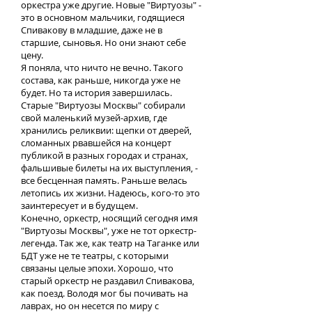
оркестра уже другие. Новые "Виртуозы" -
это в основном мальчики, годящиеся
Спивакову в младшие, даже не в
старшие, сыновья. Но они знают себе
цену.
Я поняла, что ничто не вечно. Такого
состава, как раньше, никогда уже не
будет. Но та история завершилась.
Старые "Виртуозы Москвы" собирали
свой маленький музей-архив, где
хранились реликвии: щепки от дверей,
сломанных рвавшейся на концерт
публикой в разных городах и странах,
фальшивые билеты на их выступления, -
все бесценная память. Раньше велась
летопись их жизни. Надеюсь, кого-то это
заинтересует и в будущем.
Конечно, оркестр, носящий сегодня имя
"Виртуозы Москвы", уже не тот оркестр-
легенда. Так же, как театр на Таганке или
БДТ уже не те театры, с которыми
связаны целые эпохи. Хорошо, что
старый оркестр не раздавил Спивакова,
как поезд. Володя мог бы почивать на
лаврах, но он несется по миру с