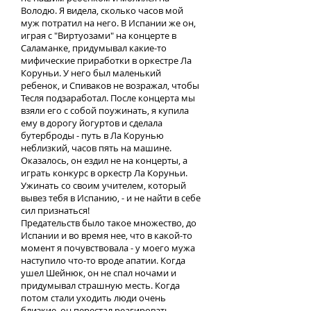
Володю. Я видела, сколько часов мой
муж потратил на него. В Испании же он,
играя с "Виртуозами" на концерте в
Саламанке, придумывал какие-то
мифические приработки в оркестре Ла
Коруньи. У него был маленький
ребенок, и Спиваков не возражал, чтобы
Тесля подзаработал. После концерта мы
взяли его с собой поужинать, я купила
ему в дорогу йогуртов и сделала
бутерброды - путь в Ла Корунью
неблизкий, часов пять на машине.
Оказалось, он ездил не на концерты, а
играть конкурс в оркестр Ла Коруньи.
Ужинать со своим учителем, который
вывез тебя в Испанию, - и не найти в себе
сил признаться!
Предательств было такое множество, до
Испании и во время нее, что в какой-то
момент я почувствовала - у моего мужа
наступило что-то вроде апатии. Когда
ушел Шейнюк, он не спал ночами и
придумывал страшную месть. Когда
потом стали уходить люди очень
близкие, он перестал реагировать.