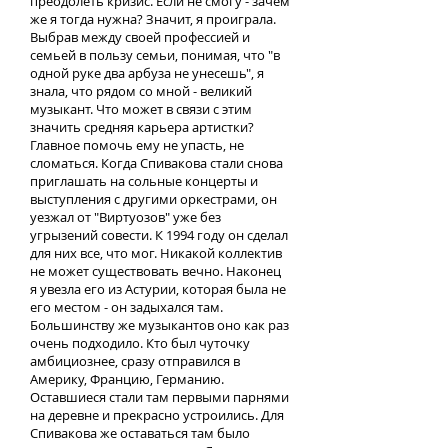
преодолеть кризис. Если не смогу - зачем
же я тогда нужна? Значит, я проиграла.
Выбрав между своей профессией и
семьей в пользу семьи, понимая, что "в
одной руке два арбуза не унесешь", я
знала, что рядом со мной - великий
музыкант. Что может в связи с этим
значить средняя карьера артистки?
Главное помочь ему не упасть, не
сломаться. Когда Спивакова стали снова
приглашать на сольные концерты и
выступления с другими оркестрами, он
уезжал от "Виртуозов" уже без
угрызений совести. К 1994 году он сделал
для них все, что мог. Никакой коллектив
не может существовать вечно. Наконец
я увезла его из Астурии, которая была не
его местом - он задыхался там.
Большинству же музыкантов оно как раз
очень подходило. Кто был чуточку
амбициознее, сразу отправился в
Америку, Францию, Германию.
Оставшиеся стали там первыми парнями
на деревне и прекрасно устроились. Для
Спивакова же оставаться там было