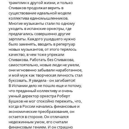
трамплин к другой жизни, и только
Спиваков продолжал верить в
существование идеальной модели
коллектива единомышленников.
Многие музыканты стали по одному
уходить в испанские оркестры, где
предлагались совершенно другие
зарплаты. Каждого ушедшего нужно
было заменять, вводить в репертуар
новых музыкантов, от этого терялось
качество, в чем тоже упрекали
Спивакова. Работать без Спивакова,
самостоятельно, новые люди не умели,
они мгновенно забывали наработанное,
и мой муж как творческая личность стал
буксовать. Я увидела - он загибается!
В Испании дело не пошло еще и потому,
что преданный коллективу и очень
умный директор оркестра Роберт
Бушков не мог спокойно пережить, что,
когда в России начались финансовые и
экономические преобразования, он
остается в стороне. Он отличался
недюжинным умом, его считали
финансовым гением. И он страшно