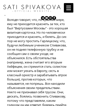
Володя говорит, что, по крайней мере,
ему не приходится краснеть за тех, кто
был "Виртуозами Москвы" - это хорошая
визитная карточка. Но по-человечески
приходится и краснеть, и белеть. До сих
пор не могу простить Гарлицкому, что,
будучи любимым учеником Спивакова,
он не поднял телефонную трубку и не
сообщил сам о своем уходе, не
объяснился. Есть обстоятельства
(например, жена считает его вторым
Хейфецем, он стремится стать солистом
или может уехать в Европу, сесть в
классный оркестр и зарабатывать втрое
больше), против которых, что
называется, не попрешь. Все находили
объяснения своим предательствам.
Никто не признавал себя трусом. Они,
дескать, боялись позвонить Спивакову,
потому что представляли, каким
голосом он им ответит, боялись прийти,