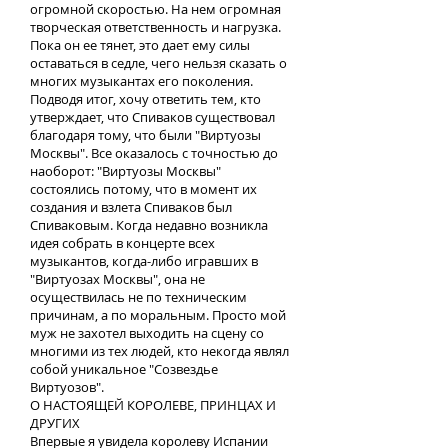
огромной скоростью. На нем огромная
творческая ответственность и нагрузка.
Пока он ее тянет, это дает ему силы
оставаться в седле, чего нельзя сказать о
многих музыкантах его поколения.
Подводя итог, хочу ответить тем, кто
утверждает, что Спиваков существовал
благодаря тому, что были "Виртуозы
Москвы". Все оказалось с точностью до
наоборот: "Виртуозы Москвы"
состоялись потому, что в момент их
создания и взлета Спиваков был
Спиваковым. Когда недавно возникла
идея собрать в концерте всех
музыкантов, когда-либо игравших в
"Виртуозах Москвы", она не
осуществилась не по техническим
причинам, а по моральным. Просто мой
муж не захотел выходить на сцену со
многими из тех людей, кто некогда являл
собой уникальное "Созвездье
Виртуозов".
О НАСТОЯЩЕЙ КОРОЛЕВЕ, ПРИНЦАХ И
ДРУГИХ
Впервые я увидела королеву Испании