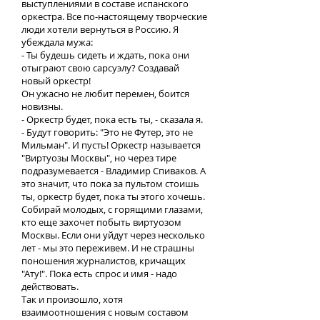
выступлениями в составе испанского
оркестра. Все по-настоящему творческие
люди хотели вернуться в Россию. Я
убеждала мужа:
- Ты будешь сидеть и ждать, пока они
отыграют свою сарсуэлу? Создавай
новый оркестр!
Он ужасно не любит перемен, боится
новизны.
- Оркестр будет, пока есть ты, - сказала я.
- Будут говорить: "Это не Футер, это не
Мильман". И пусть! Оркестр называется
"Виртуозы Москвы", но через тире
подразумевается - Владимир Спиваков. А
это значит, что пока за пультом стоишь
ты, оркестр будет, пока ты этого хочешь.
Собирай молодых, с горящими глазами,
кто еще захочет побыть виртуозом
Москвы. Если они уйдут через несколько
лет - мы это переживем. И не страшны
поношения журналистов, кричащих
"Ату!". Пока есть спрос и имя - надо
действовать.
Так и произошло, хотя
взаимоотношения с новым составом