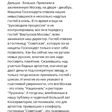
Дальше - больше. Приехали в
заснеженную Москву, на дворе - декабрь.
Машина Госконцерта отвезла наших
невыспавшихся и несколько надутых
гостей в отель. В то время я еще не
"руководила процессом" и не
контролировала, все ли в порядке у
гостей "Виртуозов Москвы", всем
занимался наш директор. Гостей отвезли
в гостиницу "Советская", которую из-за
нищеты Госконцерт только и мог себе
позволить. Как бы сейчас мы ни ругали
новых русских, многим из них надо
поставить памятник. Сжалившись над
участью бедных артистов, они иногда
дают деньги под конкретную звезду, и
только тогда можно принимать гостей с
шиком. И многие из них уезжают в
счастливой уверенности, что вся Москва
- это отель "Националь" и ресторан
"Пушкинъ". А тогда мы, влюбленные в
нашу публику и чудесный Большой зал
Консерватории, не понимали, что для
артистов, привыкших к комфорту,
гостиница "Советская" - это чудовищно.