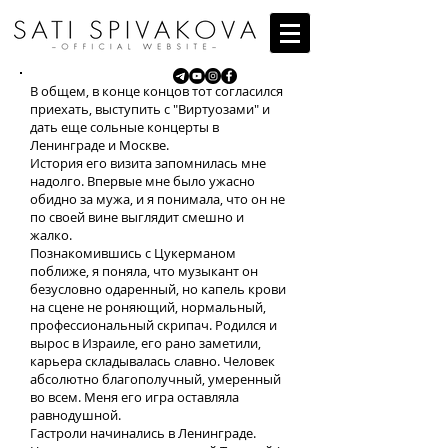
В общем, в конце концов тот согласился
приехать, выступить с "Виртуозами" и
дать еще сольные концерты в
Ленинграде и Москве.
История его визита запомнилась мне
надолго. Впервые мне было ужасно
обидно за мужа, и я понимала, что он не
по своей вине выглядит смешно и
жалко.
Познакомившись с Цукерманом
поближе, я поняла, что музыкант он
безусловно одаренный, но капель крови
на сцене не роняющий, нормальный,
профессиональный скрипач. Родился и
вырос в Израиле, его рано заметили,
карьера складывалась славно. Человек
абсолютно благополучный, умеренный
во всем. Меня его игра оставляла
равнодушной.
Гастроли начинались в Ленинграде.