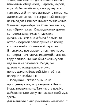
взаимным общением, шармом, икрой,
водкой, балалайками, - все рухнуло в
тартарары. Я ничего исправить не могла.
Даже замечательно сыгранный концерт
не имел для Пинкаса никакого значения.
Жена его пренебрегла Кремлем так же,
как и Эрмитажем. Спала даже во время
концерта за кулисами, где стоял
диванчик. Если она и была больна, то
острой формой равнодушия ко всему,
кроме своей собственной персоны.
Я пыталась все сгладить тем, что после
концерта пригласила их домой, напекла
гору блинов. Пинкас был очень суров,
лед так и не сломался. Уходя, он
довольно официально и сухо
попрощался с Володей. Меня обнял,
наверное, за блины:
- Послушай, - сказал он мне на
прощанье, - когда приедешь в Нью-
Йорк, позвони мне. Там я могу все. Но
действительно могу, не так, как твой муж
здесь.
Для меня это было унизительнее всего. С