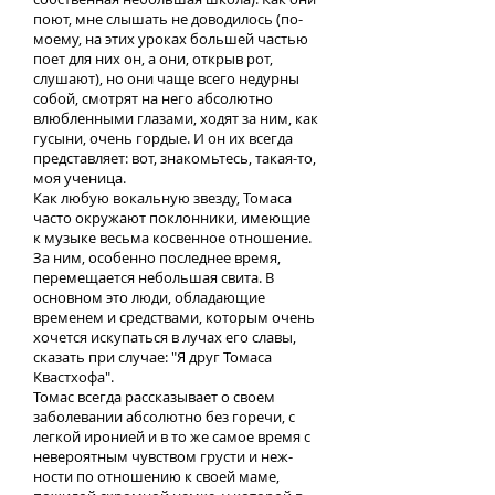
поют, мне слышать не доводилось (по-
моему, на этих уроках большей частью
поет для них он, а они, открыв рот,
слушают), но они чаще всего недурны
собой, смотрят на него абсолютно
влюбленными глазами, ходят за ним, как
гусыни, очень гордые. И он их всегда
представляет: вот, знакомьтесь, такая-то,
моя ученица.
Как любую вокальную звезду, Томаса
часто окружают поклонники, имеющие
к музыке весьма косвенное отношение.
За ним, особенно последнее время,
перемещается небольшая свита. В
основном это люди, обладающие
временем и средствами, которым очень
хочется искупаться в лучах его славы,
сказать при случае: "Я друг Томаса
Квастхофа".
Томас всегда рассказывает о своем
заболевании абсолютно без горечи, с
легкой иронией и в то же самое время с
невероятным чувством грусти и неж-
ности по отношению к своей маме,