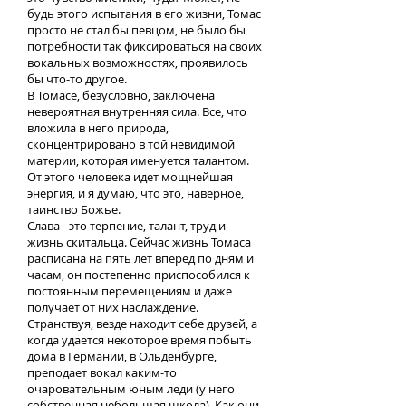
будь этого испытания в его жизни, Томас
просто не стал бы певцом, не было бы
потребности так фиксироваться на своих
вокальных возможностях, проявилось
бы что-то другое.
В Томасе, безусловно, заключена
невероятная внутренняя сила. Все, что
вложила в него природа,
сконцентрировано в той невидимой
материи, которая именуется талантом.
От этого человека идет мощнейшая
энергия, и я думаю, что это, наверное,
таинство Божье.
Слава - это терпение, талант, труд и
жизнь скитальца. Сейчас жизнь Томаса
расписана на пять лет вперед по дням и
часам, он постепенно приспособился к
постоянным перемещениям и даже
получает от них наслаждение.
Странствуя, везде находит себе друзей, а
когда удается некоторое время побыть
дома в Германии, в Ольденбурге,
преподает вокал каким-то
очаровательным юным леди (у него
собственная небольшая школа). Как они