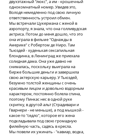
двухэтажный "люкс", а им - крошечный
однокомнатный номер. Увидев это,
Володя немедленно под свою личную
ответственность устроил обмен.
Мы встречали Цукермана с женой в
аэропорту, я знала, что она голливудская
актриса. Потом до меня дошло, что это
она играла в фильме "Однажды в
Америке" с Робертом де Ниро. Там
Тьюздей - худенькая сексапильная
блондинка, в Ленинград же приехала
солидная дама. Она уже давно не
снималась, поскольку выиграла на
бирже большие деньги и завершила
свою актерскую карьеру. У Тьюздей,
безумно толстой женщины с очень
красивым лицом и довольно вздорным
характером, постоянно болела спина,
поэтому Пинкас нес в одной руке
скрипку, в другой альт (Страдивари и
Гварнери - не меньше), а под мышкой -
какое-то "седло", которое его жена
подкладывала под свою громадную
филейную часть, садясь в кресла.
Мы повели их ужинать - "кавиар, водка,