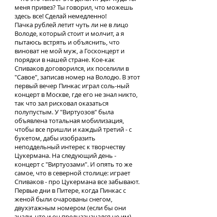
меня привез? Ты говорил, что можешь
здесь все! Сделай немедленно!
Пачка рублей летит чуть ли не в лицо
Володе, который стоит и молчит, а я
пытаюсь встрять и объяснить, что
виноват не мой муж, а Госконцерт и
порядки в нашей стране. Кое-как
Спиваков договорился, их поселили в
"Савое", записав номер на Володю. В этот
первый вечер Пинкас играл соль-ный
концерт в Москве, где его не знал никто,
так что зал рисковал оказаться
полупустым. У "Виртуозов" была
объявлена тотальная мобилизация,
чтобы все пришли и каждый третий - с
букетом, дабы изобразить
неподдельный интерес к творчеству
Цукермана. На следующий день -
концерт с "Виртуозами". И опять то же
самое, что в северной столице: играет
Спиваков - про Цукермана все забывают.
Первые дни в Питере, когда Пинкас с
женой были очарованы снегом,
двухэтажным номером (если бы они
знали, что и он предназначался не им),