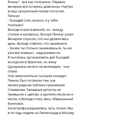
блины" - все как положено. Первым
вечером все остались довольны. Наутро
в наш крошечный номер постучал
Пинкас:
- Тьюздей спит, можно, я у тебя
поиграю?
Володя играл в ванной, он - между
столом и кроватью. Вскоре Пинкас ушел.
Вечером спросил, что мы делали весь
день. Володя ответил, что занимался.
- Зачем ты столько занимаешься, ты же
уже все знаешь! - недоумевал он.
Я пыталась организовать для Тьюздей
экскурсии в Эрмитаж, но жену
Цукермана ничего не волновало - она
спала.
Они замечательно сыграли концерт.
Пинкас был потрясен тем, как
ленинградская публика принимала
Спивакова. Западные артисты не
привыкли к цветам, а зрители несли их и
несли, и Володя стоял, весь обвешанный
букетами.
Катастрофа разразилась чуть позже. Мы
в те годы ездили из Ленинграда в Москву