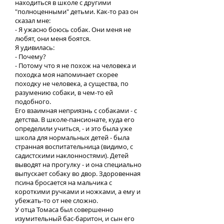
находиться в школе с другими
"полноценными" детьми. Как-то раз он
сказал мне:
- Я ужасно боюсь собак. Они меня не
любят, они меня боятся.
Я удивилась:
- Почему?
- Потому что я не похож на человека и
походка моя напоминает скорее
походку не человека, а существа, по
разумению собаки, в чем-то ей
подобного.
Его взаимная неприязнь с собаками - с
детства. В школе-пансионате, куда его
определили учиться, - и это была уже
школа для нормальных детей - была
странная воспитательница (видимо, с
садистскими наклонностями). Детей
выводят на прогулку - и она специально
выпускает собаку во двор. Здоровенная
псина бросается на мальчика с
короткими ручками и ножками, а ему и
убежать-то от нее сложно.
У отца Томаса был совершенно
изумительный бас-баритон, и сын его