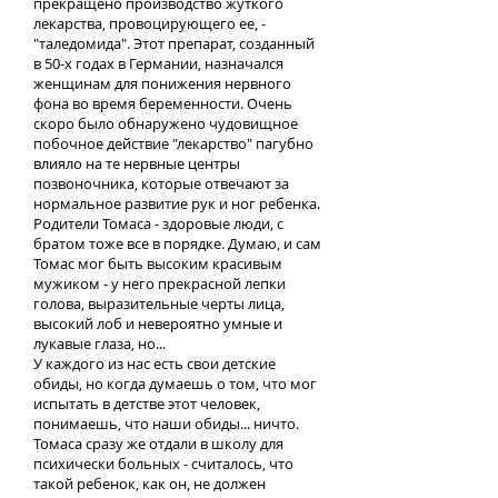
прекращено производство жуткого
лекарства, провоцирующего ее, -
"таледомида". Этот препарат, созданный
в 50-х годах в Германии, назначался
женщинам для понижения нервного
фона во время беременности. Очень
скоро было обнаружено чудовищное
побочное действие "лекарство" пагубно
влияло на те нервные центры
позвоночника, которые отвечают за
нормальное развитие рук и ног ребенка.
Родители Томаса - здоровые люди, с
братом тоже все в порядке. Думаю, и сам
Томас мог быть высоким красивым
мужиком - у него прекрасной лепки
голова, выразительные черты лица,
высокий лоб и невероятно умные и
лукавые глаза, но...
У каждого из нас есть свои детские
обиды, но когда думаешь о том, что мог
испытать в детстве этот человек,
понимаешь, что наши обиды... ничто.
Томаса сразу же отдали в школу для
психически больных - считалось, что
такой ребенок, как он, не должен