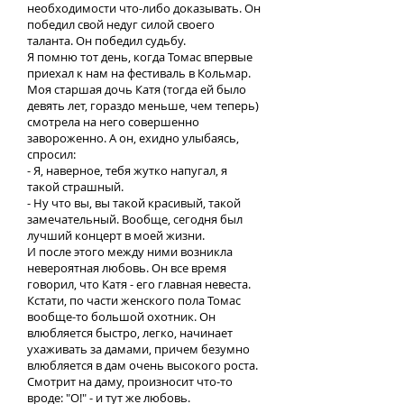
необходимости что-либо доказывать. Он
победил свой недуг силой своего
таланта. Он победил судьбу.
Я помню тот день, когда Томас впервые
приехал к нам на фестиваль в Кольмар.
Моя старшая дочь Катя (тогда ей было
девять лет, гораздо меньше, чем теперь)
смотрела на него совершенно
завороженно. А он, ехидно улыбаясь,
спросил:
- Я, наверное, тебя жутко напугал, я
такой страшный.
- Ну что вы, вы такой красивый, такой
замечательный. Вообще, сегодня был
лучший концерт в моей жизни.
И после этого между ними возникла
невероятная любовь. Он все время
говорил, что Катя - его главная невеста.
Кстати, по части женского пола Томас
вообще-то большой охотник. Он
влюбляется быстро, легко, начинает
ухаживать за дамами, причем безумно
влюбляется в дам очень высокого роста.
Смотрит на даму, произносит что-то
вроде: "О!" - и тут же любовь.