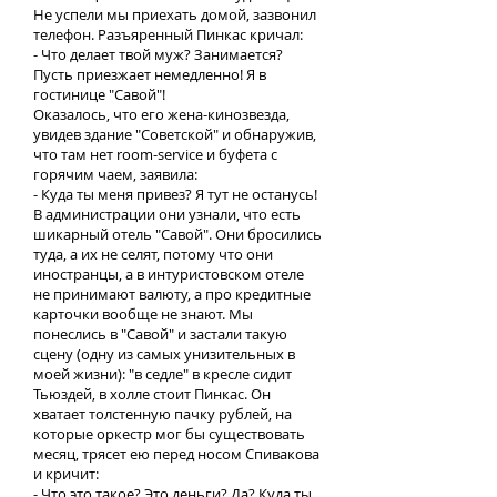
Не успели мы приехать домой, зазвонил
телефон. Разъяренный Пинкас кричал:
- Что делает твой муж? Занимается?
Пусть приезжает немедленно! Я в
гостинице "Савой"!
Оказалось, что его жена-кинозвезда,
увидев здание "Советской" и обнаружив,
что там нет room-service и буфета с
горячим чаем, заявила:
- Куда ты меня привез? Я тут не останусь!
В администрации они узнали, что есть
шикарный отель "Савой". Они бросились
туда, а их не селят, потому что они
иностранцы, а в интуристовском отеле
не принимают валюту, а про кредитные
карточки вообще не знают. Мы
понеслись в "Савой" и застали такую
сцену (одну из самых унизительных в
моей жизни): "в седле" в кресле сидит
Тьюздей, в холле стоит Пинкас. Он
хватает толстенную пачку рублей, на
которые оркестр мог бы существовать
месяц, трясет ею перед носом Спивакова
и кричит:
- Что это такое? Это деньги? Да? Куда ты