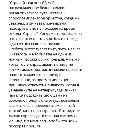
"Стрелой": вагоны СВ, чай,
накрахмаленное белье - символ
романтического путешествия. Я
спросила директора оркестра, когда мы
уезжаем, и он назвал мне время,
подозрительно не похожее на время
отхода "Стрелы". Когда мы подъехали на
вокзал, оркестранты уже были в поезде.
Один из них вышел и сказал:
- Ребята, в этот туалет их пускать нельзя.
Оказалось, у нас билеты на один из
ночных пассажирских поездов. А мы-то,
когда гости спрашивали, почему не
летим самолетом, расписывали прелести
нашего знаменитого поезда!
Естественно, за просчет дирекции
пришлось отвечать Спивакову. Когда я
увидела купе на четверых, где Пинкас
пытался подсадить свою даму на
верхнюю полку, а она оттуда все время
сваливалась, перевешиваемая пятой
точкой, мне стало страшно. В коридоре
тускло горела единственная лампочка
Ильича, и я молилась, чтобы эта ночь
поскорее прошла.