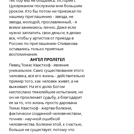
тех пор мы не общались. История с
Цукерманом послужила мне большим
уроком. Кто бы потом ни приезжал по
нашему приглашению - звезда, не
звезда, молодой, прославленный, - я
всеми занимаюсь лично. Даже если
нужно заплатить свои деньги, я делаю
все, чтобы у артистов от приезда в
Россию по приглашению Спивакова
оставались только приятные
воспоминания.
АНГЕЛ ПРОЛЕТЕЛ
Певец Томас Квастхоф - явление
уникальное. Само существование этого
человека, вся его жизнь - действительно
пример того, как человек живет, а не
выживает. На его долю Богом
ниспослано тяжелейшее испытание, но
он не проклинает судьбу, а благодарит
ее за то, что жизнь просто дарована
Томас Квастхоф - жертва болезни,
фактически созданной человечеством,
точнее - научной ошибкой
человечества. Болезни этой, к счастью,
больше не существует, потому что