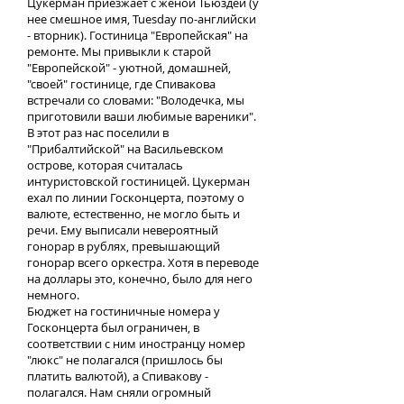
Цукерман приезжает с женой Тьюздей (у
нее смешное имя, Tuesday по-английски
- вторник). Гостиница "Европейская" на
ремонте. Мы привыкли к старой
"Европейской" - уютной, домашней,
"своей" гостинице, где Спивакова
встречали со словами: "Володечка, мы
приготовили ваши любимые вареники".
В этот раз нас поселили в
"Прибалтийской" на Васильевском
острове, которая считалась
интуристовской гостиницей. Цукерман
ехал по линии Госконцерта, поэтому о
валюте, естественно, не могло быть и
речи. Ему выписали невероятный
гонорар в рублях, превышающий
гонорар всего оркестра. Хотя в переводе
на доллары это, конечно, было для него
немного.
Бюджет на гостиничные номера у
Госконцерта был ограничен, в
соответствии с ним иностранцу номер
"люкс" не полагался (пришлось бы
платить валютой), а Спивакову -
полагался. Нам сняли огромный