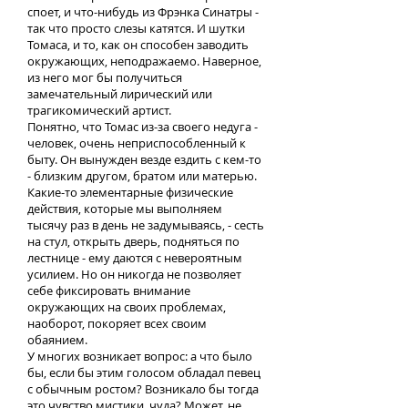
споет, и что-нибудь из Фрэнка Синатры -
так что просто слезы катятся. И шутки
Томаса, и то, как он способен заводить
окружающих, неподражаемо. Наверное,
из него мог бы получиться
замечательный лирический или
трагикомический артист.
Понятно, что Томас из-за своего недуга -
человек, очень неприспособленный к
быту. Он вынужден везде ездить с кем-то
- близким другом, братом или матерью.
Какие-то элементарные физические
действия, которые мы выполняем
тысячу раз в день не задумываясь, - сесть
на стул, открыть дверь, подняться по
лестнице - ему даются с невероятным
усилием. Но он никогда не позволяет
себе фиксировать внимание
окружающих на своих проблемах,
наоборот, покоряет всех своим
обаянием.
У многих возникает вопрос: а что было
бы, если бы этим голосом обладал певец
с обычным ростом? Возникало бы тогда
это чувство мистики, чуда? Может, не