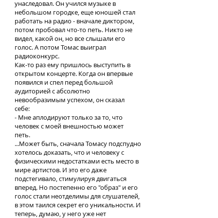
унаследовал. Он учился музыке в
небольшом городке, еще юношей стал
работать на радио - вначале диктором,
потом пробовал что-то петь. Никто не
видел, какой он, но все слышали его
голос. А потом Томас выиграл
радиоконкурс.
Как-то раз ему пришлось выступить в
открытом концерте. Когда он впервые
появился и спел перед большой
аудиторией с абсолютно
невообразимым успехом, он сказал
себе:
- Мне аплодируют только за то, что
человек с моей внешностью может
петь.
...Может быть, сначала Томасу подспудно
хотелось доказать, что и человеку с
физическими недостатками есть место в
мире артистов. И это его даже
подстегивало, стимулируя двигаться
вперед. Но постепенно его "образ" и его
голос стали неотделимы для слушателей,
в этом таился секрет его уникальности. И
теперь, думаю, у него уже нет