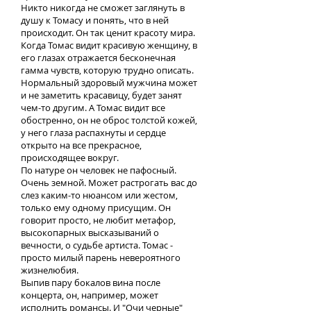
Никто никогда не сможет заглянуть в
душу к Томасу и понять, что в ней
происходит. Он так ценит красоту мира.
Когда Томас видит красивую женщину, в
его глазах отражается бесконечная
гамма чувств, которую трудно описать.
Нормальный здоровый мужчина может
и не заметить красавицу, будет занят
чем-то другим. А Томас видит все
обостренно, он не оброс толстой кожей,
у него глаза распахнуты и сердце
открыто на все прекрасное,
происходящее вокруг.
По натуре он человек не пафосный.
Очень земной. Может растрогать вас до
слез каким-то нюансом или жестом,
только ему одному присущим. Он
говорит просто, не любит метафор,
высокопарных высказываний о
вечности, о судьбе артиста. Томас -
просто милый парень невероятного
жизнелюбия.
Выпив пару бокалов вина после
концерта, он, например, может
исполнить романсы. И "Очи черные"