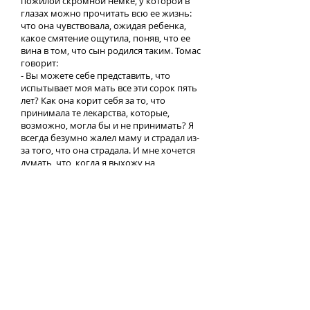
пожилой скромной немке, у которой в
глазах можно прочитать всю ее жизнь:
что она чувствовала, ожидая ребенка,
какое смятение ощутила, поняв, что ее
вина в том, что сын родился таким. Томас
говорит:
- Вы можете себе представить, что
испытывает моя мать все эти сорок пять
лет? Как она корит себя за то, что
принимала те лекарства, которые,
возможно, могла бы и не принимать? Я
всегда безумно жалел маму и страдал из-
за того, что она страдала. И мне хочется
думать, что, когда я выхожу на
величайшие сцены мира и мне
аплодируют восторженные зрители, она
все-таки испытывает что-то вроде
счастья.
С таким баритоном, как у Томаса,
конечно, нужно петь и в "Евгении
Онегине", и в "Дон Карлосе". Петь - да,
спеть он мог бы все, однако Томас по
понятным причинам не решается выйти
на оперную сцену в ролях Дона Филиппа
или Онегина. Я знаю, ему предлагают